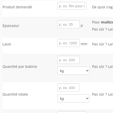
Produit demandé
De quoi s'agi
Pour
multic
µ
Epaisseur
Pas sûr ? L
mm
Laize
Pas sûr ? L
Quantité par bobine
Pas sûr ? L
Quantité totale
Pas sûr ? L