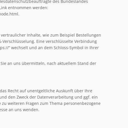
ndesdatenschutzbeauftragte des Bundeslandes
 Link entnommen werden:
node.html.
ertraulicher Inhalte, wie zum Beispiel Bestellungen
LS-Verschlüsselung. Eine verschlüsselte Verbindung
tps://” wechselt und an dem Schloss-Symbol in Ihrer
e Sie an uns übermitteln, nach aktuellem Stand der
as Recht auf unentgeltliche Auskunft über Ihre
nd den Zweck der Datenverarbeitung und ggf. ein
wie zu weiteren Fragen zum Thema personenbezogene
sse an uns wenden.