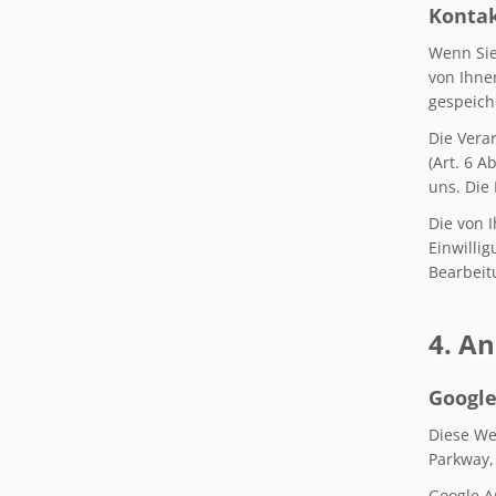
Konta
Wenn Sie
von Ihne
gespeich
Die Vera
(Art. 6 A
uns. Die
Die von 
Einwilli
Bearbeit
4. A
Google
Diese We
Parkway,
Google A