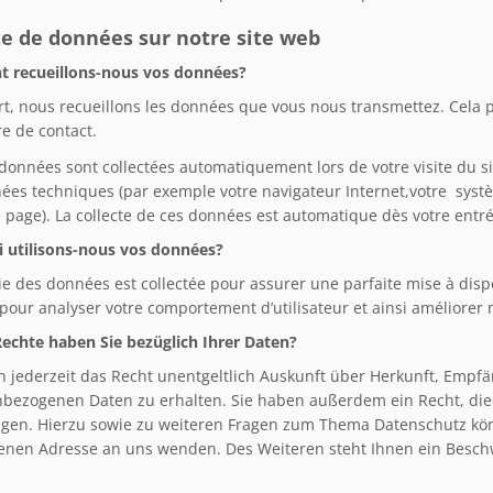
te de données sur notre site web
 recueillons-nous vos données?
rt, nous recueillons les données que vous nous transmettez. Cela 
e de contact.
 données sont collectées automatiquement lors de votre visite du si
ées techniques (par exemple votre navigateur Internet,votre systèm
 page). La collecte de ces données est automatique dès votre entrée
 utilisons-nous vos données?
ie des données est collectée pour assurer une parfaite mise à disp
 pour analyser votre comportement d’utilisateur et ainsi améliorer 
echte haben Sie bezüglich Ihrer Daten?
n jederzeit das Recht unentgeltlich Auskunft über Herkunft, Empf
bezogenen Daten zu erhalten. Sie haben außerdem ein Recht, die
ngen. Hierzu sowie zu weiteren Fragen zum Thema Datenschutz kön
nen Adresse an uns wenden. Des Weiteren steht Ihnen ein Beschw