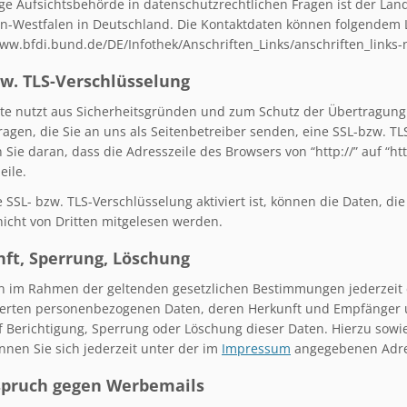
ge Aufsichtsbehörde in datenschutzrechtlichen Fragen ist der La
n-Westfalen in Deutschland. Die Kontaktdaten können folgendem
www.bfdi.bund.de/DE/Infothek/Anschriften_Links/anschriften_links-
zw. TLS-Verschlüsselung
ite nutzt aus Sicherheitsgründen und zum Schutz der Übertragung v
ragen, die Sie an uns als Seitenbetreiber senden, eine SSL-bzw. T
 Sie daran, dass die Adresszeile des Browsers von “http://” auf “ht
eile.
 SSL- bzw. TLS-Verschlüsselung aktiviert ist, können die Daten, di
nicht von Dritten mitgelesen werden.
ft, Sperrung, Löschung
n im Rahmen der geltenden gesetzlichen Bestimmungen jederzeit d
erten personenbezogenen Daten, deren Herkunft und Empfänger u
f Berichtigung, Sperrung oder Löschung dieser Daten. Hierzu so
nnen Sie sich jederzeit unter der im
Impressum
angegebenen Adre
spruch gegen Werbemails