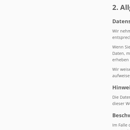
2. A
Daten
Wir nehm
entsprec
Wenn Sie
Daten, m
erheben 
Wir weis
aufweisen
Hinwei
Die Date
dieser W
Beschw
Im Falle