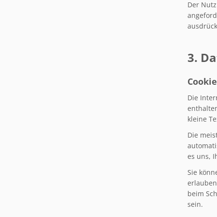
Der Nutz
angeford
ausdrück
3. D
Cookie
Die Inte
enthalte
kleine T
Die meis
automati
es uns, 
Sie könn
erlauben
beim Sch
sein.