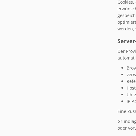
Cookies,
erwünsch
gespeich
optimiert
werden, 
Server
Der Prov
automati
Brow
verw
Refe
Host
Uhrz
IP-A
Eine Zus
Grundlage
oder vor