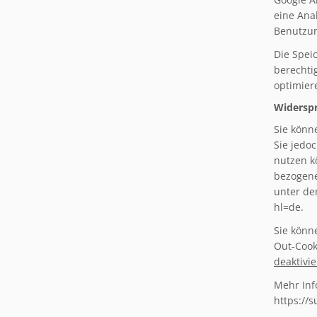
eine Ana
Benutzun
Die Speic
berechti
optimier
Widerspr
Sie könn
Sie jedo
nutzen k
bezogene
unter de
hl=de.
Sie könn
Out-Cook
deaktivi
Mehr Inf
https://