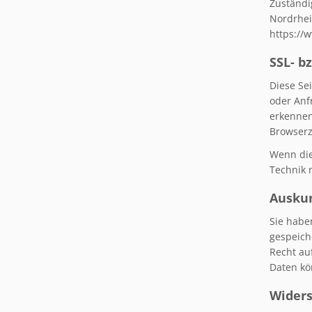
Zuständi
Nordrhei
https://
SSL- b
Diese Se
oder Anf
erkennen
Browserz
Wenn die
Technik 
Auskun
Sie habe
gespeich
Recht au
Daten kö
Wider