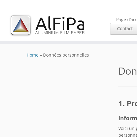
Page d’acc
Contact
Skip
to
Home
»
Données personnelles
content
Don
1. Pr
Inform
Voici un 
personne