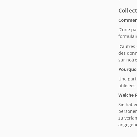
Collec
Comment
D’une pa
formulair
D’autres
des donn
sur notre
Pourquoi
Une part
utilisées
Welche R
Sie habe
personen
zu verla
angegebe