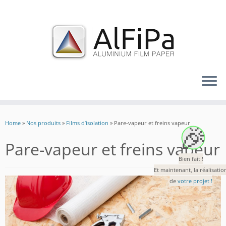
Skip
to
🎉
Home
»
Nos produits
»
Films d’isolation
»
Pare-vapeur et freins vapeur
content
Pare-vapeur et freins vapeur
Bien fait !
Et maintenant, la réalisatio
de
votre projet !