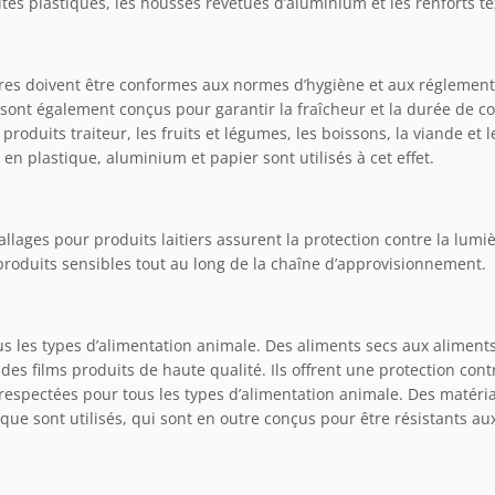
s plastiques, les housses revêtues d’aluminium et les renforts texti
ires doivent être conformes aux normes d’hygiène et aux réglement
ls sont également conçus pour garantir la fraîcheur et la durée de 
roduits traiteur, les fruits et légumes, les boissons, la viande et 
n plastique, aluminium et papier sont utilisés à cet effet.
lages pour produits laitiers assurent la protection contre la lumièr
es produits sensibles tout au long de la chaîne d’approvisionnement.
 les types d’alimentation animale. Des aliments secs aux aliments 
 films produits de haute qualité. Ils offrent une protection contre
respectées pour tous les types d’alimentation animale. Des matéria
que sont utilisés, qui sont en outre conçus pour être résistants a