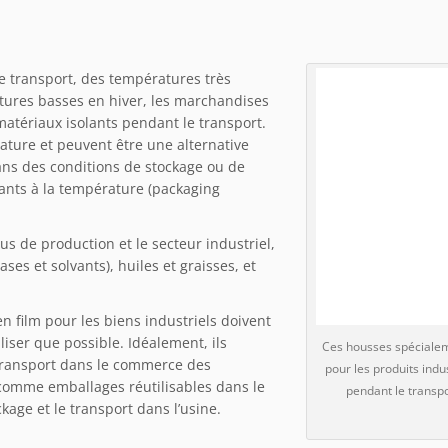
 transport, des températures très
tures basses en hiver, les marchandises
atériaux isolants pendant le transport.
rature et peuvent être une alternative
ans des conditions de stockage ou de
tants à la température (packaging
us de production et le secteur industriel,
ses et solvants), huiles et graisses, et
n film pour les biens industriels doivent
liser que possible. Idéalement, ils
Ces housses spécialem
transport dans le commerce des
pour les produits indu
comme emballages réutilisables dans le
pendant le transpo
age et le transport dans l’usine.