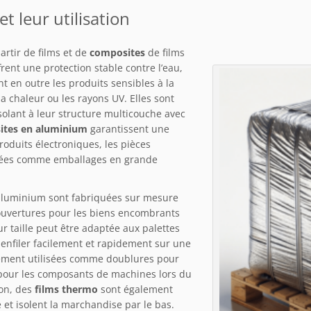
t leur utilisation
artir de films et de
composites
de films
frent une protection stable contre l’eau,
 en outre les produits sensibles à la
 chaleur ou les rayons UV. Elles sont
isolant à leur structure multicouche avec
ites en aluminium
garantissent une
roduits électroniques, les pièces
lisées comme emballages en grande
 aluminium sont fabriquées sur mesure
couvertures pour les biens encombrants
r taille peut être adaptée aux palettes
 enfiler facilement et rapidement sur une
ement utilisées comme doublures pour
e pour les composants de machines lors du
on, des
films thermo
sont également
e et isolent la marchandise par le bas.