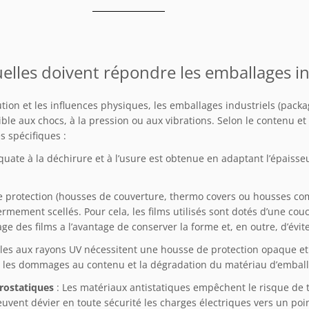
elles doivent répondre les emballages in
ution et les influences physiques, les emballages industriels (pack
le aux chocs, à la pression ou aux vibrations. Selon le contenu et 
 spécifiques :
uate à la déchirure et à l’usure est obtenue en adaptant l’épaisseu
e protection (housses de couverture, thermo covers ou housses c
rmement scellés. Pour cela, les films utilisés sont dotés d’une cou
 des films a l’avantage de conserver la forme et, en outre, d’évit
bles aux rayons UV nécessitent une housse de protection opaque et 
ois les dommages au contenu et la dégradation du matériau d’emba
trostatiques
: Les matériaux antistatiques empêchent le risque de t
uvent dévier en toute sécurité les charges électriques vers un poi