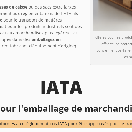
ses de caisse
ou des sacs extra larges
ément aux réglementations de l’IATA, ils
c
pour le transport de matières
at pour les produits industriels sont des
s et aux marchandises plus légères. Les
Idéales pour les produi
groupés dans des
emballages en
offrent une protec
er, fabricant d’équipement d’origine).
conviennent parfaite
chimi
IATA
our l'emballage de marchand
conformes aux réglementations IATA pour être approuvés pour le t