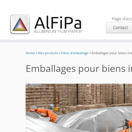
Page d’acc
Contact
Skip
to
Home
»
Nos produits
»
Films d’emballage
»
Emballages pour biens ind
content
Emballages pour biens i